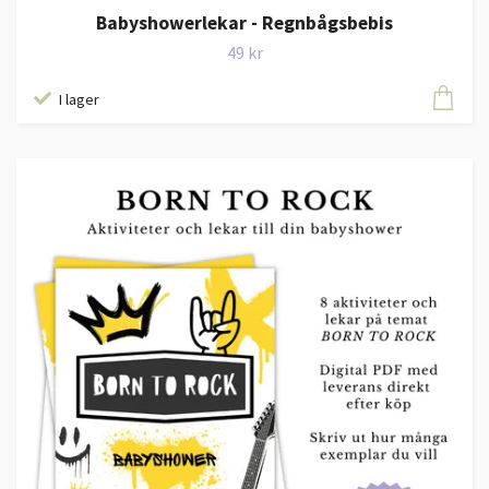
Babyshowerlekar - Regnbågsbebis
49 kr
I lager