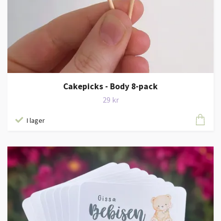
Cakepicks - Body 8-pack
29 kr
I lager