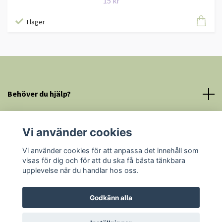
15 kr
I lager
Behöver du hjälp?
Mer information
Vi använder cookies
Sociala medier
Vi använder cookies för att anpassa det innehåll som
visas för dig och för att du ska få bästa tänkbara
upplevelse när du handlar hos oss.
Godkänn alla
© 2026 Pysselapoteket