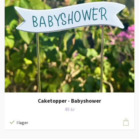
Caketopper - Babyshower
49 kr
I lager