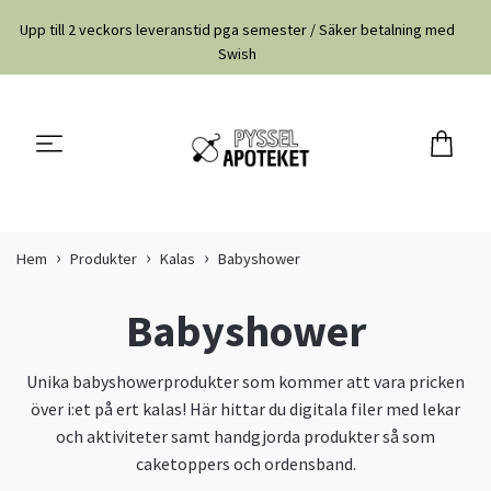
Upp till 2 veckors leveranstid pga semester / Säker betalning med
Swish
Hem
Produkter
Kalas
Babyshower
Babyshower
Unika babyshowerprodukter som kommer att vara pricken
över i:et på ert kalas! Här hittar du digitala filer med lekar
och aktiviteter samt handgjorda produkter så som
caketoppers och ordensband.