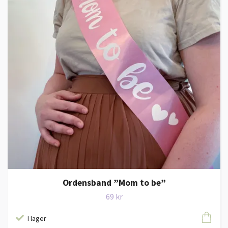
Ordensband ”Mom to be”
69 kr
I lager