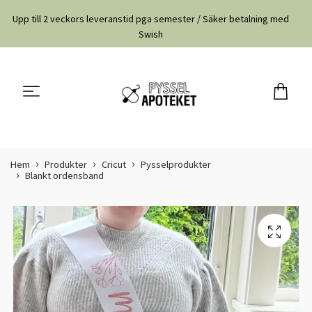
Upp till 2 veckors leveranstid pga semester / Säker betalning med
Swish
Hem
Produkter
Cricut
Pysselprodukter
Blankt ordensband