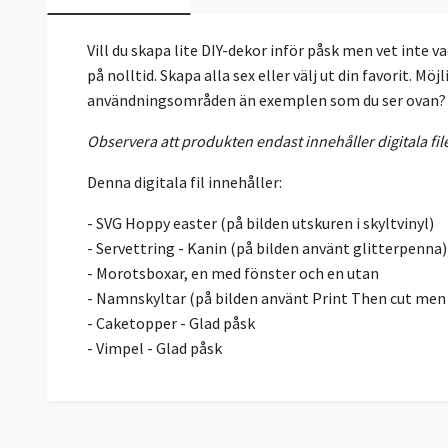
Vill du skapa lite DIY-dekor inför påsk men vet inte v
på nolltid. Skapa alla sex eller välj ut din favorit. Mö
användningsområden än exemplen som du ser ovan?
Observera att produkten endast innehåller digitala file
Denna digitala fil innehåller:
- SVG Hoppy easter (på bilden utskuren i skyltvinyl)
- Servettring - Kanin (på bilden använt glitterpenna)
- Morotsboxar, en med fönster och en utan
- Namnskyltar (på bilden använt Print Then cut men g
- Caketopper - Glad påsk
- Vimpel - Glad påsk