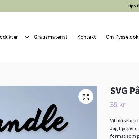
Upp t
odukter
Gratismaterial
Kontakt
Om Pysseldok
SVG P
39 kr
Vill du skapa 
Jag hjälper di
format som p