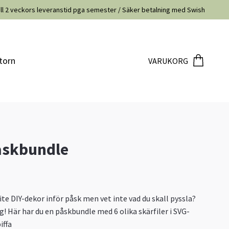
ill 2 veckors leveranstid pga semester / Säker betalning med Swish
torn
VARUKORG
åskbundle
lite DIY-dekor inför påsk men vet inte vad du skall pyssla?
g! Här har du en påskbundle med 6 olika skärfiler i SVG-
iffa